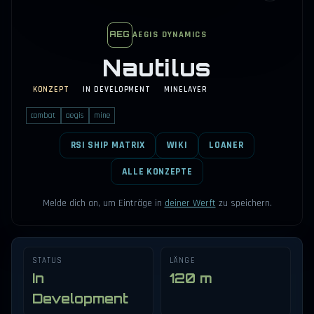
AEGIS DYNAMICS
AEG
Nautilus
KONZEPT
IN DEVELOPMENT
MINELAYER
combat
aegis
mine
RSI SHIP MATRIX
WIKI
LOANER
ALLE KONZEPTE
Melde dich an, um Einträge in
deiner Werft
zu speichern.
STATUS
LÄNGE
In
120 m
Development