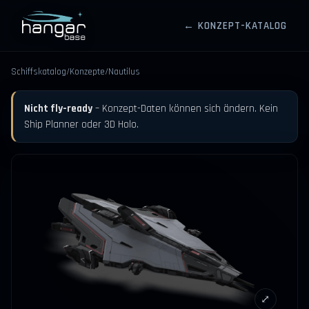
← KONZEPT-KATALOG
HANGARBASE
Schiffskatalog
/
Konzepte
/
Nautilus
Nicht fly-ready
– Konzept-Daten können sich ändern. Kein
Ship Planner oder 3D Holo.
⤢