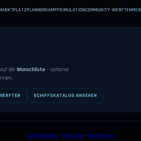
MARKTPLATZ
PLANNER
KAMPFSIMULATION
COMMUNITY-WERFTEN
MEI
auf die
Wunschliste
– optional
önnen.
WERFTEN
SCHIFFSKATALOG ANSEHEN
Schiffskatalog
·
Startseite
·
Registrieren