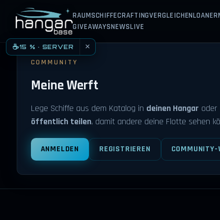
RAUMSCHIFFE
CRAFTING
VERGLEICHEN
LOANER
HANGARBASE
GIVEAWAYS
NEWS
LIVE
×
☕
15 % · SERVER
COMMUNITY
Meine Werft
Lege Schiffe aus dem Katalog in
deinen Hangar
oder 
öffentlich teilen
, damit andere deine Flotte sehen k
ANMELDEN
REGISTRIEREN
COMMUNITY-