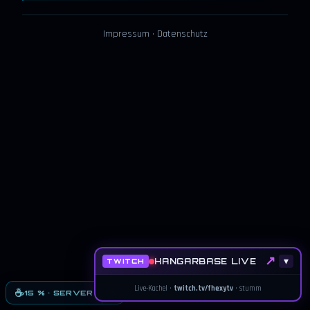
Impressum
·
Datenschutz
↗
HANGARBASE LIVE
▾
TWITCH
Live-Kachel ·
twitch.tv/fhexytv
· stumm
×
☕
15 % · SERVER