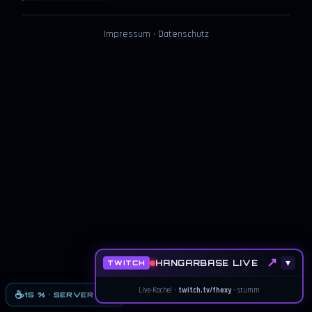
Impressum
·
Datenschutz
↗
HANGARBASE LIVE
▾
TWITCH
Live-Kachel ·
twitch.tv/fhexy
· stumm
×
☕
15 % · SERVER