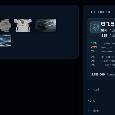
TECHNISC
87.5
554
Abl
485
Abl
-19%
physische
+21%
Energiesc
0%
Verzerrun
0%
EM-Signat
0%
IR-Signatu
0%
CS-Signat
15.515.000
Rumpf
Hersteller
Rolle
Karriere