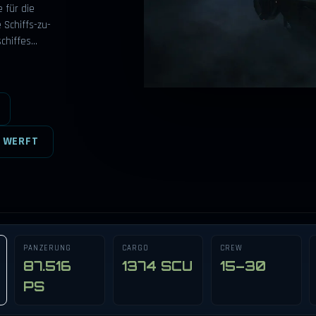
 für die
 Schiffs-zu-
schiffes…
 WERFT
PANZERUNG
CARGO
CREW
87.516
1374 SCU
15–30
PS