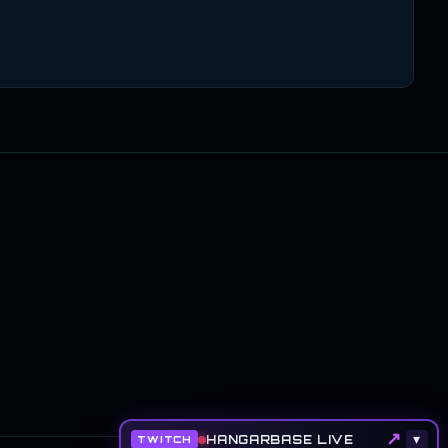
↗
HANGARBASE LIVE
▾
TWITCH