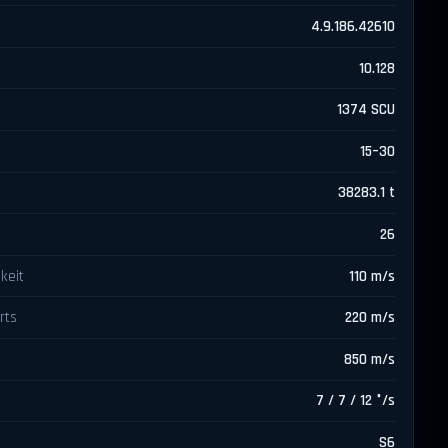
4.9.186.42610
10.128
1374 SCU
15–30
38283.1 t
26
keit
110 m/s
rts
220 m/s
850 m/s
7 / 7 / 12 °/s
S6