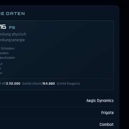
HE DATEN
16
PS
enkung physisch
enkungsenergie
r Schaden
haden
gsschaden
ur
r
ur
-HP
2.112.000
Schild (Werk)
154.880
Schild-Regen/s
Aegis Dynamics
Frigate
Combat