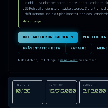
Die Idris-P ist eine zweifache "Peacekeeper"-Variante, die
UEE-Patrouillendienste entwickelt wurde. Sie entfernt die
Schiff-Kanone und die Spinalkonstruktion des Standard
Mehr anzeigen
IM PLANNER KONFIGURIEREN
VERGLEICHEN
PRÄSENTATION BETA
KATALOG
MEINE
Melde dich an, um Einträge in
deiner Werft
zu speichern.
PILOT-DPS
RUMPF-HP
SCHILD-HP
10.128
15.515.000
2.112.000