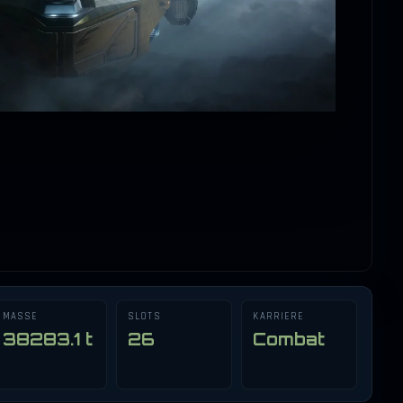
⤢
MASSE
SLOTS
KARRIERE
38283.1 t
26
Combat