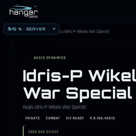
HANGARBASE
×
☕
15 % · SERVER
Schiffskatalog
/
Aegis Dynamics
/
Idris-P Wikelo War Special
AEGIS DYNAMICS
Idris-P Wike
War Special
Aegis Idris-P Wikelo War Special
FRIGATE
COMBAT
FLY-READY
4.9.186.42610
ÜBER DAS SCHIFF