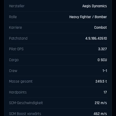
Hersteller
Aegis Dynamics
Rolle
Heavy Fighter / Bomber
Karriere
Combat
Patchstand
4.9.186.42610
Pilot-DPS
3.327
Cargo
0 SCU
Crew
1–1
Masse gesamt
249.5 t
Hardpoints
17
SCM-Geschwindigkeit
212 m/s
SCM Boost vorwärts
462 m/s