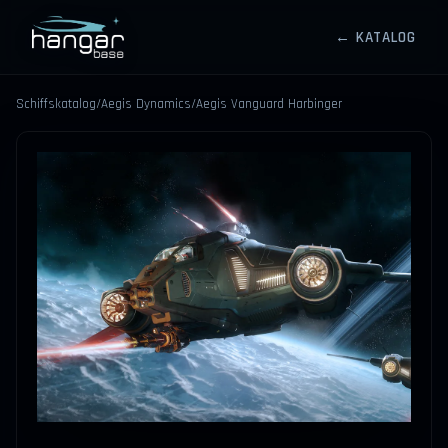
← KATALOG
HANGARBASE
Schiffskatalog
/
Aegis Dynamics
/
Aegis Vanguard Harbinger
⤢