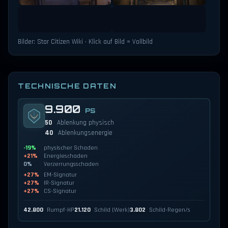
Bilder: Star Citizen Wiki · Klick auf Bild = Vollbild
TECHNISCHE DATEN
9.900
PS
50
Ablenkung physisch
40
Ablenkungsenergie
-19%
physischer Schaden
+21%
Energieschaden
0%
Verzerrungsschaden
+27%
EM-Signatur
+27%
IR-Signatur
+27%
CS-Signatur
42.800
Rumpf-HP
21.120
Schild (Werk)
3.802
Schild-Regen/s