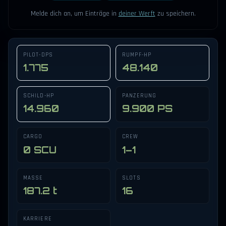
Melde dich an, um Einträge in
deiner Werft
zu speichern.
PILOT-DPS
RUMPF-HP
1.775
48.140
SCHILD-HP
PANZERUNG
14.960
9.900 PS
CARGO
CREW
0 SCU
1–1
MASSE
SLOTS
187.2 t
16
KARRIERE