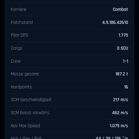
Karriere
Combat
Patchstand
4.9.186.42610
Pilot-DPS
1.775
Cargo
0 SCU
Crew
1–1
Masse gesamt
187.2 t
Hardpoints
16
SCM-Geschwindigkeit
217 m/s
SCM Boost vorwärts
462 m/s
Nav Max Speed
1.075 m/s
Nick / Gier / Roll
44 / 39 / 126 °/s