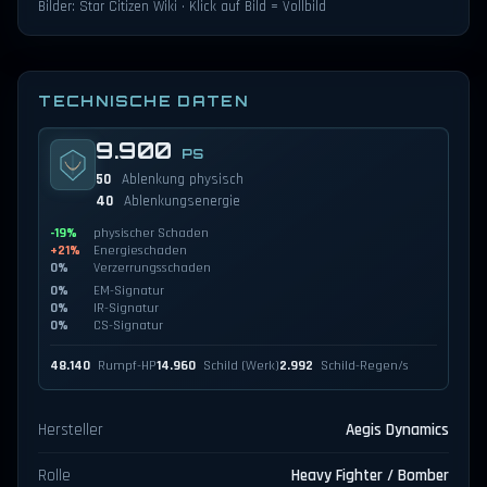
Bilder: Star Citizen Wiki · Klick auf Bild = Vollbild
TECHNISCHE DATEN
9.900
PS
50
Ablenkung physisch
40
Ablenkungsenergie
-19%
physischer Schaden
+21%
Energieschaden
0%
Verzerrungsschaden
0%
EM-Signatur
0%
IR-Signatur
0%
CS-Signatur
48.140
Rumpf-HP
14.960
Schild (Werk)
2.992
Schild-Regen/s
Hersteller
Aegis Dynamics
Rolle
Heavy Fighter / Bomber