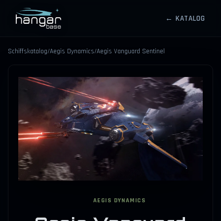
← KATALOG
HANGARBASE
Schiffskatalog
/
Aegis Dynamics
/
Aegis Vanguard Sentinel
⤢
AEGIS DYNAMICS