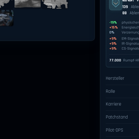
139
Able
88
Able
-19%
physische
+15%
Energiesc
0%
Verzerrun
+9%
EM-Signat
+9%
IR-Signatu
+9%
CS-Signat
77.000
Rumpf-H
Hersteller
Rolle
Karriere
Patchstand
Pilot-DPS