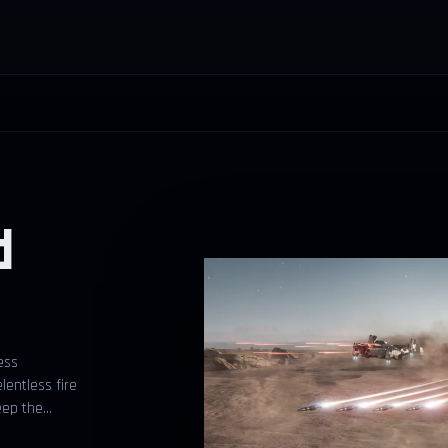
d
ess
lentless fire
keep the…