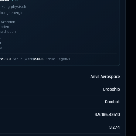
nkung physisch
nkungsenergie
r Schaden
haden
gsschaden
ur
r
ur
P
21.120
Schild (Werk)
2.006
Schild-Regen/s
Anvil Aerospace
Dropship
Combat
4.9.186.42610
3.274