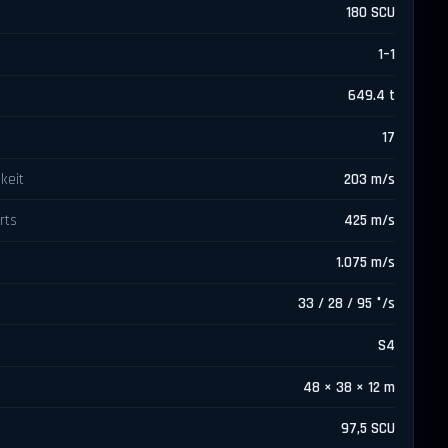
180 SCU
1–1
649.4 t
17
keit
203 m/s
rts
425 m/s
1.075 m/s
33 / 28 / 95 °/s
S4
48 × 38 × 12 m
97,5 SCU