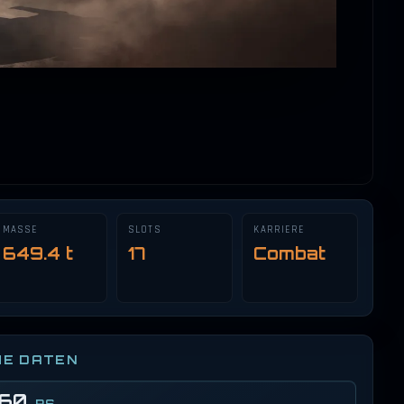
⤢
MASSE
SLOTS
KARRIERE
649.4 t
17
Combat
HE DATEN
760
PS