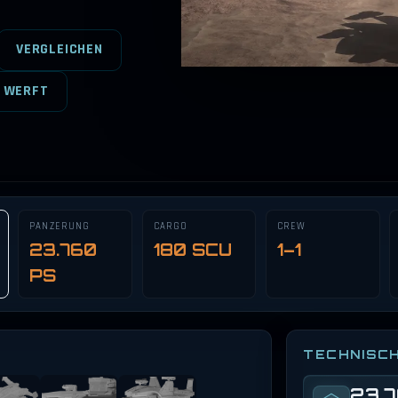
VERGLEICHEN
 WERFT
PANZERUNG
CARGO
CREW
23.760
180 SCU
1–1
PS
TECHNISC
23.