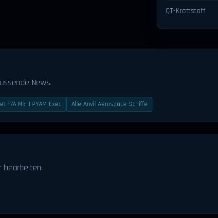
QT-Kraftstoff
passende News.
et F7A Mk II PYAM Exec
Alle Anvil Aerospace-Schiffe
 bearbeiten.