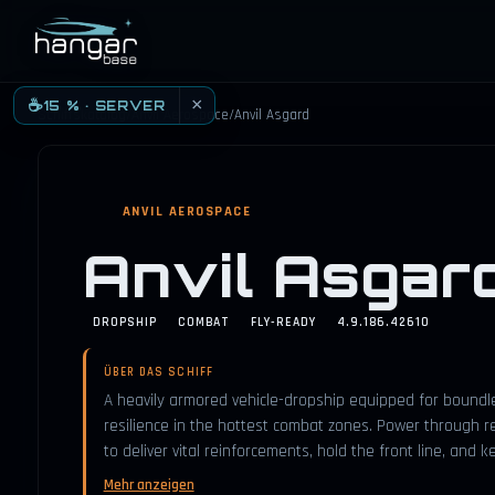
HANGARBASE
×
☕
15 % · SERVER
Schiffskatalog
/
Anvil Aerospace
/
Anvil Asgard
ANVIL AEROSPACE
Anvil Asgar
DROPSHIP
COMBAT
FLY-READY
4.9.186.42610
ÜBER DAS SCHIFF
A heavily armored vehicle-dropship equipped for boundl
resilience in the hottest combat zones. Power through re
to deliver vital reinforcements, hold the front line, and 
Mehr anzeigen