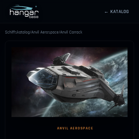
← KATALOG
HANGARBASE
Schiffskatalog
/
Anvil Aerospace
/
Anvil Carrack
⤢
ANVIL AEROSPACE