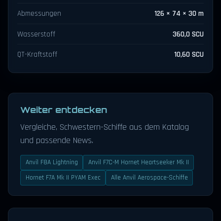
Abmessungen
126 × 74 × 30 m
Wasserstoff
360,0 SCU
QT-Kraftstoff
10,60 SCU
Weiter entdecken
Vergleiche, Schwestern-Schiffe aus dem Katalog
und passende News.
Anvil F8A Lightning
Anvil F7C-M Hornet Heartseeker Mk II
Hornet F7A Mk II PYAM Exec
Alle Anvil Aerospace-Schiffe