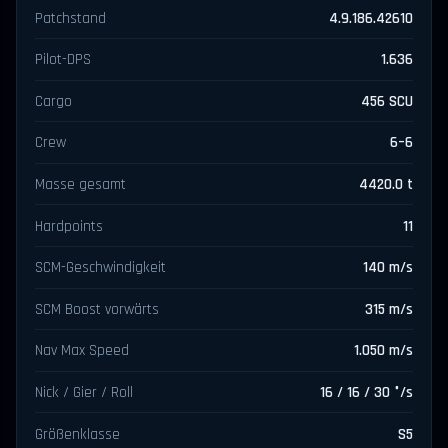
Patchstand
4.9.186.42610
Pilot-DPS
1.636
Cargo
456 SCU
Crew
6–6
Masse gesamt
4420.0 t
Hardpoints
11
SCM-Geschwindigkeit
140 m/s
SCM Boost vorwärts
315 m/s
Nav Max Speed
1.050 m/s
Nick / Gier / Roll
16 / 16 / 30 °/s
Größenklasse
S5