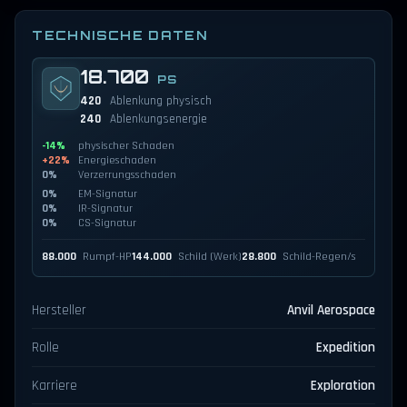
TECHNISCHE DATEN
18.700
PS
420
Ablenkung physisch
240
Ablenkungsenergie
-14%
physischer Schaden
+22%
Energieschaden
0%
Verzerrungsschaden
0%
EM-Signatur
0%
IR-Signatur
0%
CS-Signatur
88.000
Rumpf-HP
144.000
Schild (Werk)
28.800
Schild-Regen/s
Hersteller
Anvil Aerospace
Rolle
Expedition
Karriere
Exploration