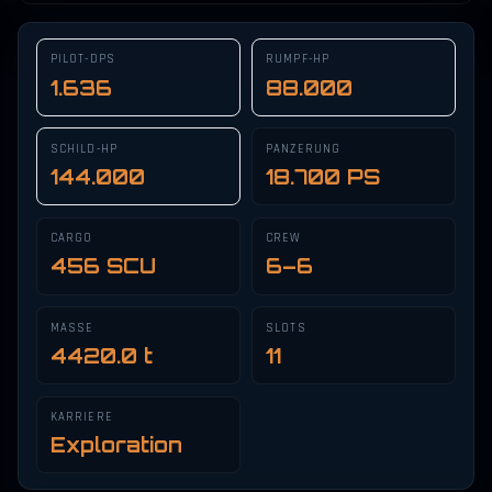
PILOT-DPS
RUMPF-HP
1.636
88.000
SCHILD-HP
PANZERUNG
144.000
18.700 PS
CARGO
CREW
456 SCU
6–6
MASSE
SLOTS
4420.0 t
11
KARRIERE
Exploration