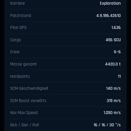
Karriere
Exploration
Patchstand
4.9.186.42610
Pilot-DPS
1.636
Cargo
456 SCU
Crew
6–6
Masse gesamt
4420.0 t
Hardpoints
11
SCM-Geschwindigkeit
140 m/s
SCM Boost vorwärts
315 m/s
Nav Max Speed
1.050 m/s
Nick / Gier / Roll
16 / 16 / 30 °/s