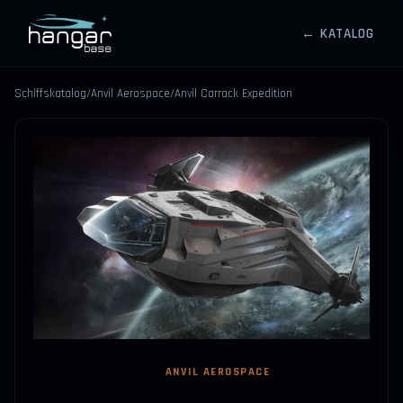
← KATALOG
HANGARBASE
Schiffskatalog
/
Anvil Aerospace
/
Anvil Carrack Expedition
⤢
ANVIL AEROSPACE