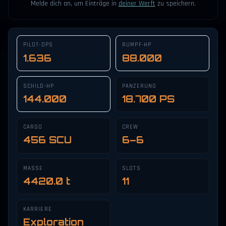
Melde dich an, um Einträge in
deiner Werft
zu speichern.
PILOT-DPS
RUMPF-HP
1.636
88.000
SCHILD-HP
PANZERUNG
144.000
18.700 PS
CARGO
CREW
456 SCU
6–6
MASSE
SLOTS
4420.0 t
11
KARRIERE
Exploration