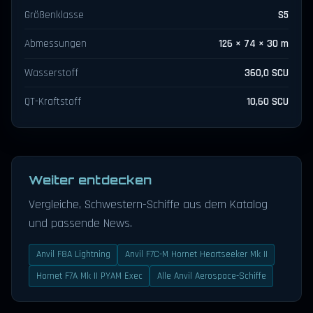
Größenklasse
S5
Abmessungen
126 × 74 × 30 m
Wasserstoff
360,0 SCU
QT-Kraftstoff
10,60 SCU
Weiter entdecken
Vergleiche, Schwestern-Schiffe aus dem Katalog
und passende News.
Anvil F8A Lightning
Anvil F7C-M Hornet Heartseeker Mk II
Hornet F7A Mk II PYAM Exec
Alle Anvil Aerospace-Schiffe