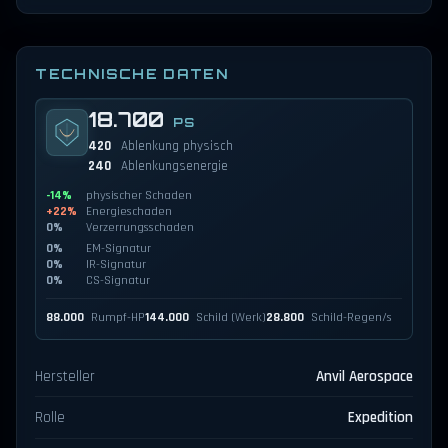
TECHNISCHE DATEN
18.700
PS
420
Ablenkung physisch
240
Ablenkungsenergie
-14%
physischer Schaden
+22%
Energieschaden
0%
Verzerrungsschaden
0%
EM-Signatur
0%
IR-Signatur
0%
CS-Signatur
88.000
Rumpf-HP
144.000
Schild (Werk)
28.800
Schild-Regen/s
Hersteller
Anvil Aerospace
Rolle
Expedition