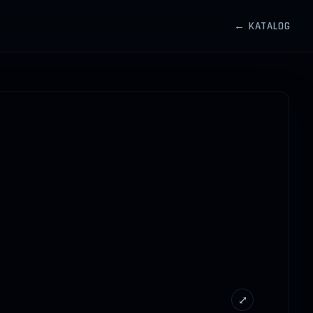
← KATALOG
⤢