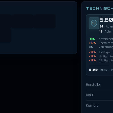
TECHNISC
6.6
24
Able
13
Ablen
-19%
physische
+15%
Energiesc
0%
Verzerrun
+13%
EM-Signat
+13%
IR-Signatu
+13%
CS-Signat
15.250
Rumpf-H
Hersteller
Rolle
Karriere