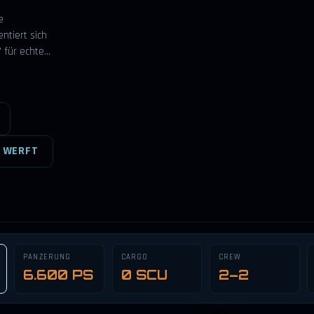
e
ntiert sich
" für echte…
 WERFT
PANZERUNG
CARGO
CREW
6.600 PS
0 SCU
2–2