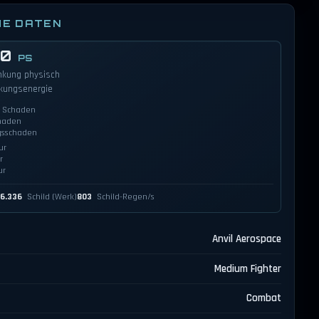
HE DATEN
00
PS
nkung physisch
kungsenergie
r Schaden
haden
gsschaden
ur
r
ur
P
6.336
Schild (Werk)
803
Schild-Regen/s
Anvil Aerospace
Medium Fighter
Combat