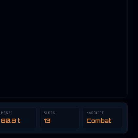
MASSE
SLOTS
KARRIERE
80.8 t
13
Combat