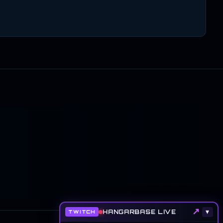
↗
HANGARBASE LIVE
▾
TWITCH