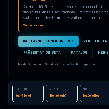
ÜBER DAS SCHIFF
Konzipiert für Piloten, deren wahre Liebe der pulsierend
Nervenkitzel eines erschütternden Luftkampfes ist, präse
Anvils Heartseeker in limitierter Auflage als "der Richtige
Mehr anzeigen
IM PLANNER KONFIGURIEREN
VERGLEICHEN
PRÄSENTATION BETA
KATALOG
MEINE
Melde dich an, um Einträge in
deiner Werft
zu speichern.
PILOT-DPS
RUMPF-HP
SCHILD-HP
5.468
15.250
6.336