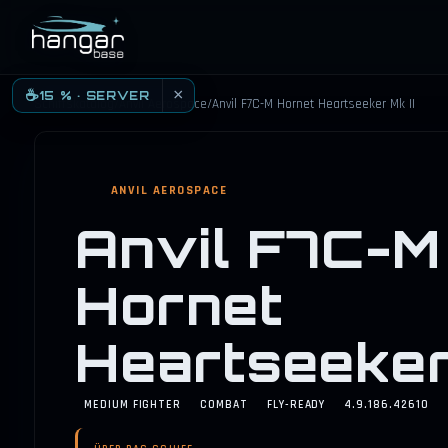
HANGARBASE
×
☕
15 % · SERVER
Schiffskatalog
/
Anvil Aerospace
/
Anvil F7C-M Hornet Heartseeker Mk II
ANVIL AEROSPACE
Anvil F7C-M
Hornet
Heartseeker 
MEDIUM FIGHTER
COMBAT
FLY-READY
4.9.186.42610