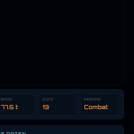
MASSE
SLOTS
KARRIERE
77.5 t
13
Combat
HE DATEN