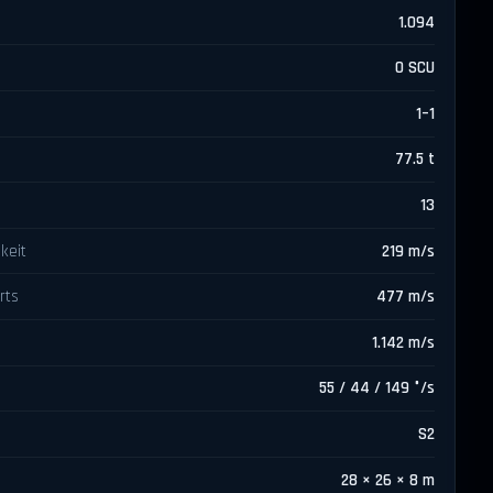
1.094
0 SCU
1–1
77.5 t
13
keit
219 m/s
rts
477 m/s
1.142 m/s
55 / 44 / 149 °/s
S2
28 × 26 × 8 m