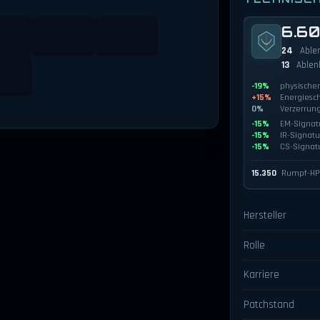
6.6
24
Able
13
Ablen
-19%
physische
+15%
Energiesc
0%
Verzerrun
-15%
EM-Signat
-15%
IR-Signatu
-15%
CS-Signat
15.350
Rumpf-H
Hersteller
Rolle
Karriere
Patchstand