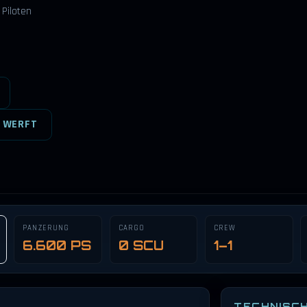
 Piloten
 WERFT
PANZERUNG
CARGO
CREW
6.600 PS
0 SCU
1–1
TECHNISC