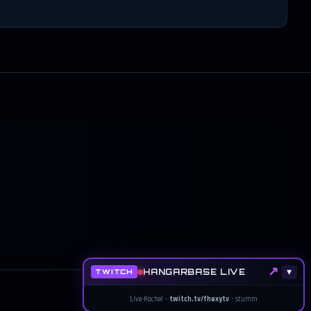
↗
HANGARBASE LIVE
▾
TWITCH
Live-Kachel ·
twitch.tv/fhexytv
· stumm