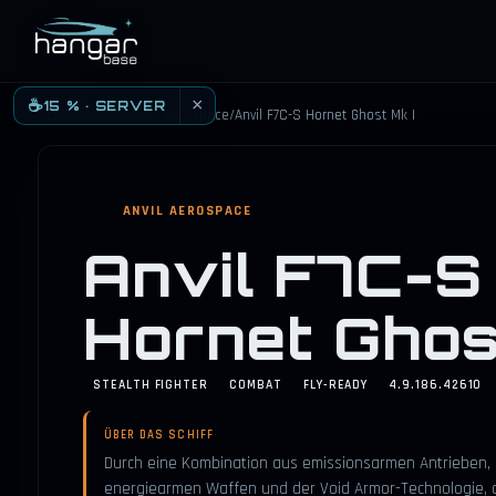
HANGARBASE
×
☕
15 % · SERVER
Schiffskatalog
/
Anvil Aerospace
/
Anvil F7C-S Hornet Ghost Mk I
ANVIL AEROSPACE
Anvil F7C-S
Hornet Ghos
STEALTH FIGHTER
COMBAT
FLY-READY
4.9.186.42610
ÜBER DAS SCHIFF
Durch eine Kombination aus emissionsarmen Antrieben,
energiearmen Waffen und der Void Armor-Technologie, d