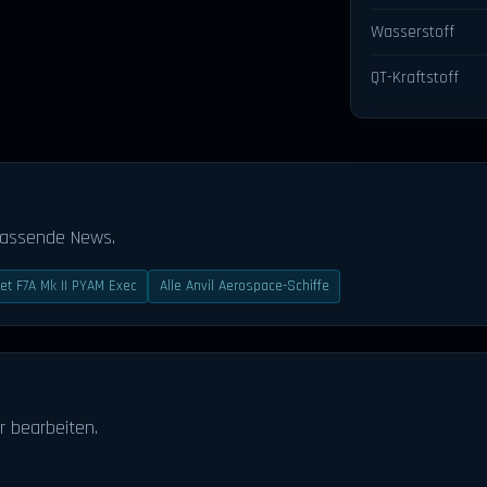
Wasserstoff
QT-Kraftstoff
passende News.
et F7A Mk II PYAM Exec
Alle Anvil Aerospace-Schiffe
r bearbeiten.