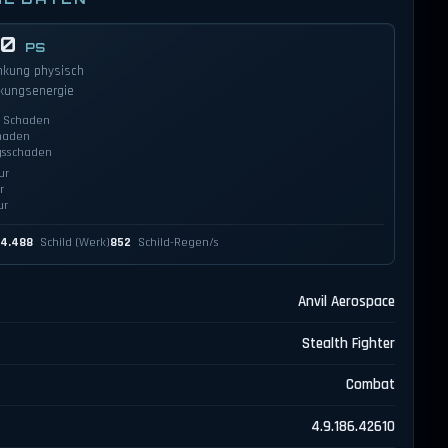
00
PS
nkung physisch
kungsenergie
r Schaden
haden
gsschaden
ur
r
ur
P
4.488
Schild (Werk)
852
Schild-Regen/s
Anvil Aerospace
Stealth Fighter
Combat
4.9.186.42610