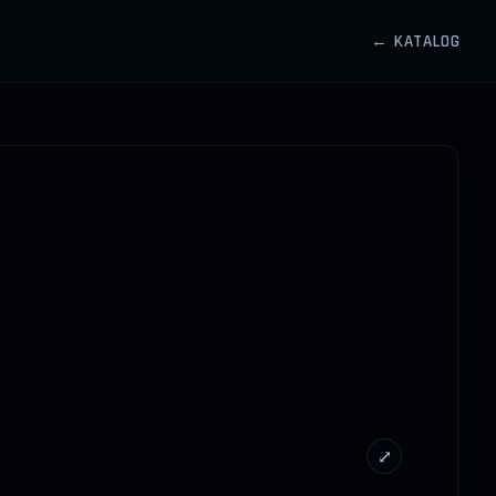
← KATALOG
⤢