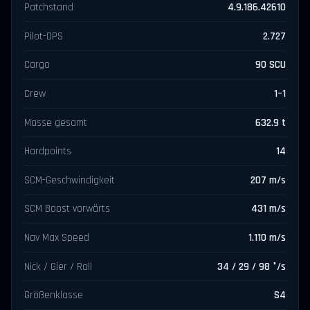
Patchstand
4.9.186.42610
Pilot-DPS
2.727
Cargo
90 SCU
Crew
1–1
Masse gesamt
632.9 t
Hardpoints
14
SCM-Geschwindigkeit
207 m/s
SCM Boost vorwärts
431 m/s
Nav Max Speed
1.110 m/s
Nick / Gier / Roll
34 / 29 / 98 °/s
Größenklasse
S4