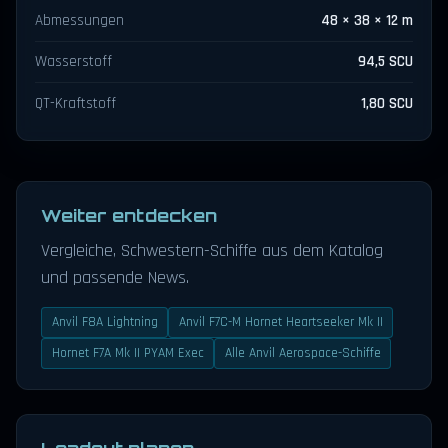
Abmessungen
48 × 38 × 12 m
Wasserstoff
94,5 SCU
QT-Kraftstoff
1,80 SCU
Weiter entdecken
Vergleiche, Schwestern-Schiffe aus dem Katalog
und passende News.
Anvil F8A Lightning
Anvil F7C-M Hornet Heartseeker Mk II
Hornet F7A Mk II PYAM Exec
Alle Anvil Aerospace-Schiffe
Loadout planen