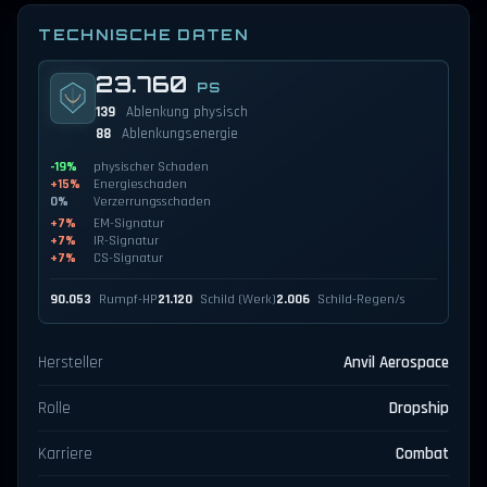
TECHNISCHE DATEN
23.760
PS
139
Ablenkung physisch
88
Ablenkungsenergie
-19%
physischer Schaden
+15%
Energieschaden
0%
Verzerrungsschaden
+7%
EM-Signatur
+7%
IR-Signatur
+7%
CS-Signatur
90.053
Rumpf-HP
21.120
Schild (Werk)
2.006
Schild-Regen/s
Hersteller
Anvil Aerospace
Rolle
Dropship
Karriere
Combat