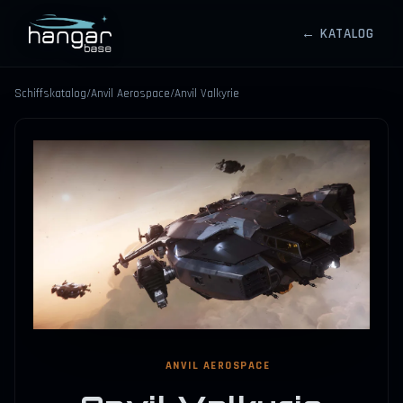
← KATALOG
HANGARBASE
Schiffskatalog
/
Anvil Aerospace
/
Anvil Valkyrie
⤢
ANVIL AEROSPACE