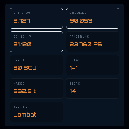
PILOT-DPS
RUMPF-HP
2.727
90.053
SCHILD-HP
PANZERUNG
21.120
23.760 PS
CARGO
CREW
90 SCU
1–1
MASSE
SLOTS
632.9 t
14
KARRIERE
Combat