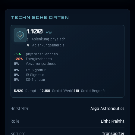
TECHNISCHE DATEN
1.100
PS
5
Ablenkung physisch
4
Ablenkungsenergie
-19%
physischer Schaden
+28%
Energieschaden
0%
Verzerrungsschaden
0%
EM-Signatur
0%
IR-Signatur
0%
CS-Signatur
5.920
Rumpf-HP
2.160
Schild (Werk)
410
Schild-Regen/s
Hersteller
Argo Astronautics
Rolle
Light Freight
Karriere
Transporter