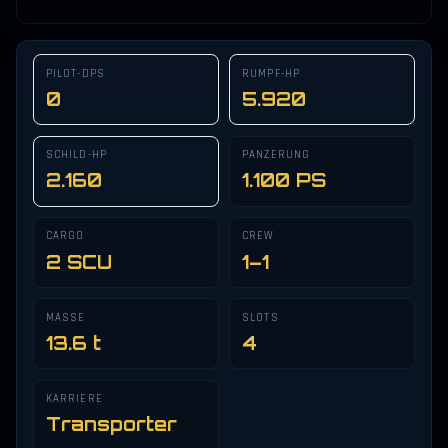
PILOT-DPS
RUMPF-HP
0
5.920
SCHILD-HP
PANZERUNG
2.160
1.100 PS
CARGO
CREW
2 SCU
1–1
MASSE
SLOTS
13.6 t
4
KARRIERE
Transporter