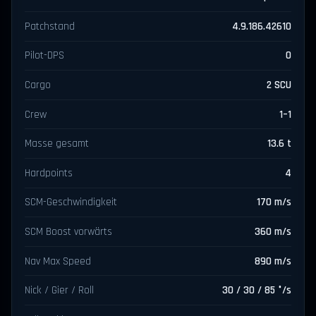
Patchstand
4.9.186.42610
Pilot-DPS
0
Cargo
2 SCU
Crew
1–1
Masse gesamt
13.6 t
Hardpoints
4
SCM-Geschwindigkeit
170 m/s
SCM Boost vorwärts
360 m/s
Nav Max Speed
890 m/s
Nick / Gier / Roll
30 / 30 / 85 °/s