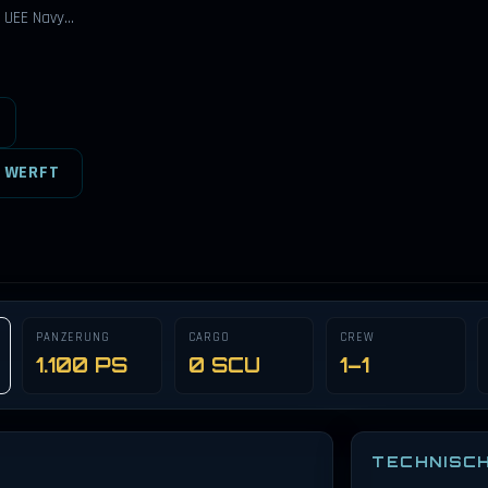
e UEE Navy…
 WERFT
PANZERUNG
CARGO
CREW
1.100 PS
0 SCU
1–1
TECHNISC