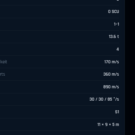
0 SCU
1–1
13.6 t
4
keit
170 m/s
rts
360 m/s
890 m/s
30 / 30 / 85 °/s
S1
11 × 9 × 5 m