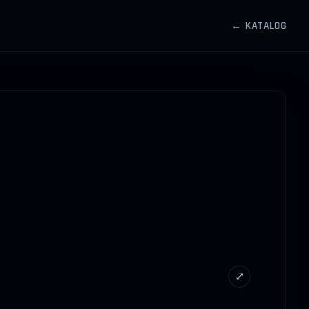
← KATALOG
⤢