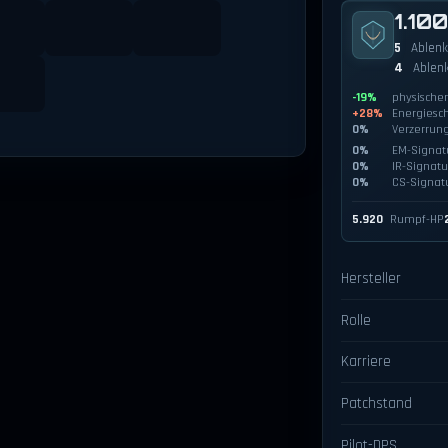
1.10
5
Ablen
4
Ablen
-19%
physische
+28%
Energiesc
0%
Verzerrun
0%
EM-Signat
0%
IR-Signatu
0%
CS-Signat
5.920
Rumpf-HP
Hersteller
Rolle
Karriere
Patchstand
Pilot-DPS