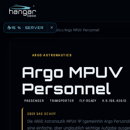
HANGARBASE
×
☕
15 % · SERVER
Schiffskatalog
/
Argo Astronautics
/
Argo MPUV Personnel
ARGO ASTRONAUTICS
Argo MPUV
Personnel
PASSENGER
TRANSPORTER
FLY-READY
4.9.186.42610
ÜBER DAS SCHIFF
Die ARGO Astronautik MPUV-1P (gemeinhin Argo Personal.)
eine einfache, aber unglaublich wichtige Aufgabe ausgeri