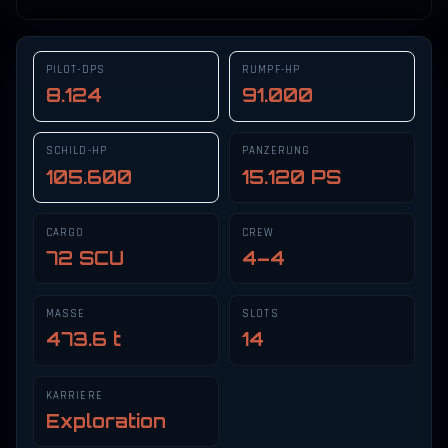
PILOT-DPS
RUMPF-HP
8.124
91.000
SCHILD-HP
PANZERUNG
105.600
15.120 PS
CARGO
CREW
72 SCU
4–4
MASSE
SLOTS
473.6 t
14
KARRIERE
Exploration