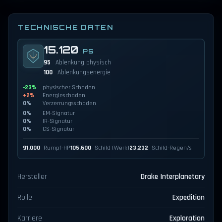
TECHNISCHE DATEN
15.120
PS
95
Ablenkung physisch
100
Ablenkungsenergie
-23%
physischer Schaden
+2%
Energieschaden
0%
Verzerrungsschaden
0%
EM-Signatur
0%
IR-Signatur
0%
CS-Signatur
91.000
Rumpf-HP
105.600
Schild (Werk)
23.232
Schild-Regen/s
Hersteller
Drake Interplanetary
Rolle
Expedition
Karriere
Exploration