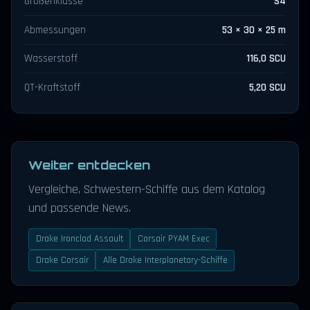
Größenklasse
S4
Abmessungen
53 × 30 × 25 m
Wasserstoff
116,0 SCU
QT-Kraftstoff
5,20 SCU
Weiter entdecken
Vergleiche, Schwestern-Schiffe aus dem Katalog
und passende News.
Drake Ironclad Assault
Corsair PYAM Exec
Drake Corsair
Alle Drake Interplanetary-Schiffe