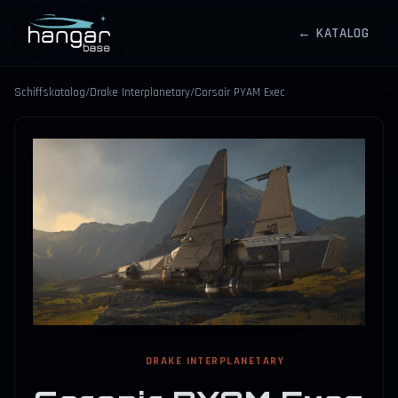
← KATALOG
HANGARBASE
Schiffskatalog
/
Drake Interplanetary
/
Corsair PYAM Exec
⤢
DRAKE INTERPLANETARY