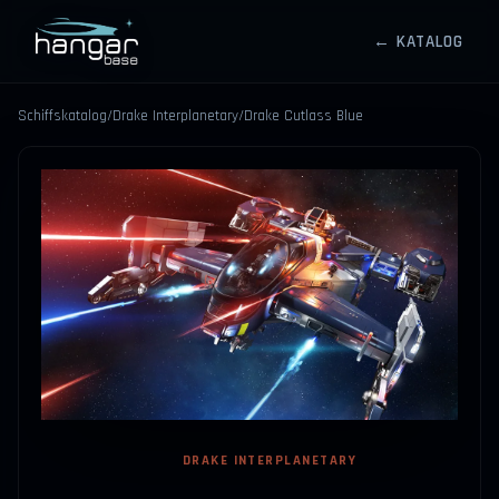
← KATALOG
HANGARBASE
Schiffskatalog
/
Drake Interplanetary
/
Drake Cutlass Blue
⤢
DRAKE INTERPLANETARY