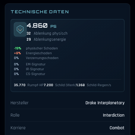
TECHNISCHE DATEN
4.860
PS
32
Ablenkung physisch
29
Ablenkungsenergie
-19%
physischer Schaden
+8%
Energieschaden
0%
Verzerrungsschaden
0%
EM-Signatur
0%
IR-Signatur
0%
CS-Signatur
35.770
Rumpf-HP
7.200
Schild (Werk)
1.368
Schild-Regen/s
Hersteller
Drake Interplanetary
Rolle
Interdiction
Karriere
Combat