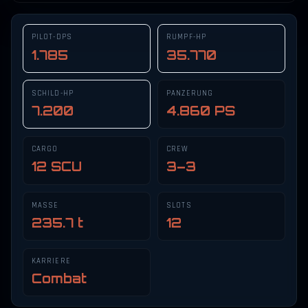
PILOT-DPS
RUMPF-HP
1.785
35.770
SCHILD-HP
PANZERUNG
7.200
4.860 PS
CARGO
CREW
12 SCU
3–3
MASSE
SLOTS
235.7 t
12
KARRIERE
Combat