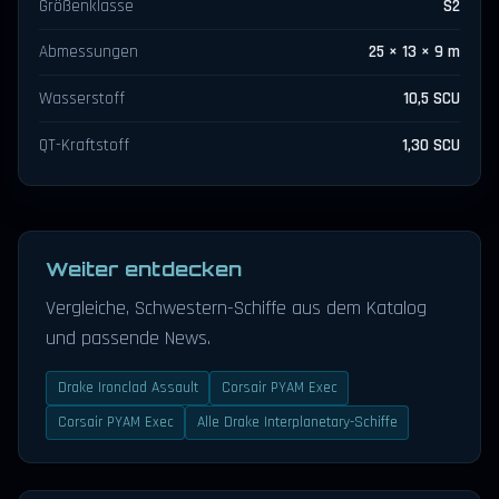
Größenklasse
S2
Abmessungen
25 × 13 × 9 m
Wasserstoff
10,5 SCU
QT-Kraftstoff
1,30 SCU
Weiter entdecken
Vergleiche, Schwestern-Schiffe aus dem Katalog
und passende News.
Drake Ironclad Assault
Corsair PYAM Exec
Corsair PYAM Exec
Alle Drake Interplanetary-Schiffe