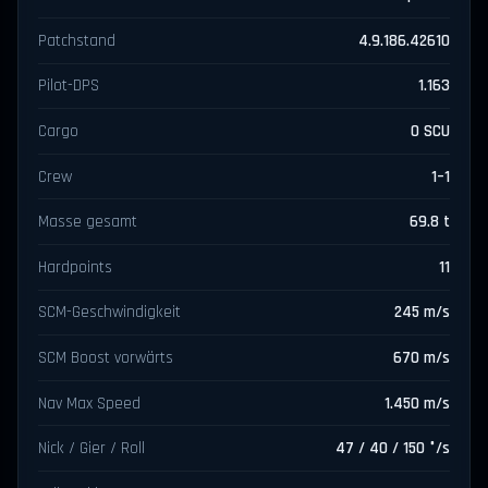
Patchstand
4.9.186.42610
Pilot-DPS
1.163
Cargo
0 SCU
Crew
1–1
Masse gesamt
69.8 t
Hardpoints
11
SCM-Geschwindigkeit
245 m/s
SCM Boost vorwärts
670 m/s
Nav Max Speed
1.450 m/s
Nick / Gier / Roll
47 / 40 / 150 °/s