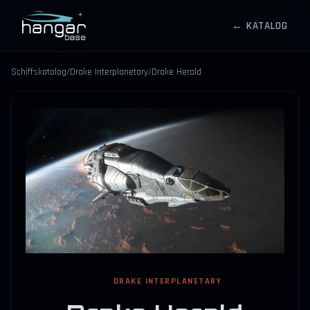
← KATALOG
HANGARBASE
Schiffskatalog
/
Drake Interplanetary
/
Drake Herald
⤢
DRAKE INTERPLANETARY