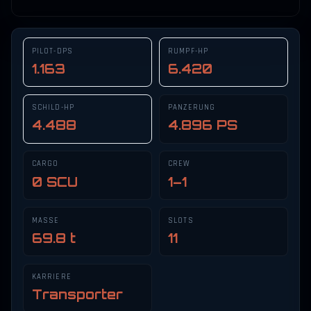
PILOT-DPS
RUMPF-HP
1.163
6.420
SCHILD-HP
PANZERUNG
4.488
4.896 PS
CARGO
CREW
0 SCU
1–1
MASSE
SLOTS
69.8 t
11
KARRIERE
Transporter