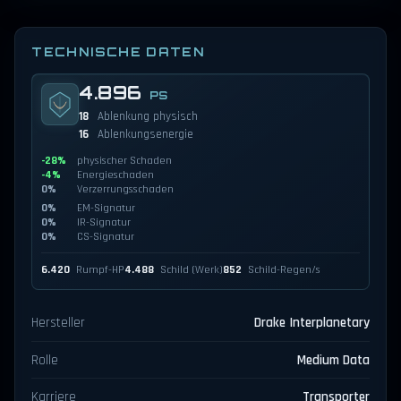
TECHNISCHE DATEN
4.896
PS
18
Ablenkung physisch
16
Ablenkungsenergie
-28%
physischer Schaden
-4%
Energieschaden
0%
Verzerrungsschaden
0%
EM-Signatur
0%
IR-Signatur
0%
CS-Signatur
6.420
Rumpf-HP
4.488
Schild (Werk)
852
Schild-Regen/s
Hersteller
Drake Interplanetary
Rolle
Medium Data
Karriere
Transporter