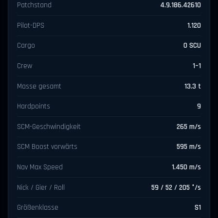
Patchstand
4.9.186.42610
Pilot-DPS
1.120
Cargo
0 SCU
Crew
1–1
Masse gesamt
13.3 t
Hardpoints
9
SCM-Geschwindigkeit
265 m/s
SCM Boost vorwärts
595 m/s
Nav Max Speed
1.450 m/s
Nick / Gier / Roll
59 / 52 / 205 °/s
Größenklasse
S1