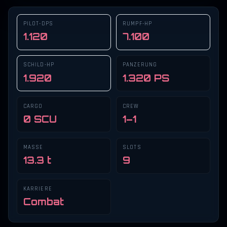
PILOT-DPS
RUMPF-HP
1.120
7.100
SCHILD-HP
PANZERUNG
1.920
1.320 PS
CARGO
CREW
0 SCU
1–1
MASSE
SLOTS
13.3 t
9
KARRIERE
Combat