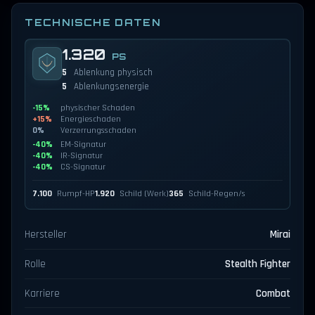
TECHNISCHE DATEN
1.320
PS
5
Ablenkung physisch
5
Ablenkungsenergie
-15%
physischer Schaden
+15%
Energieschaden
0%
Verzerrungsschaden
-40%
EM-Signatur
-40%
IR-Signatur
-40%
CS-Signatur
7.100
Rumpf-HP
1.920
Schild (Werk)
365
Schild-Regen/s
Hersteller
Mirai
Rolle
Stealth Fighter
Karriere
Combat