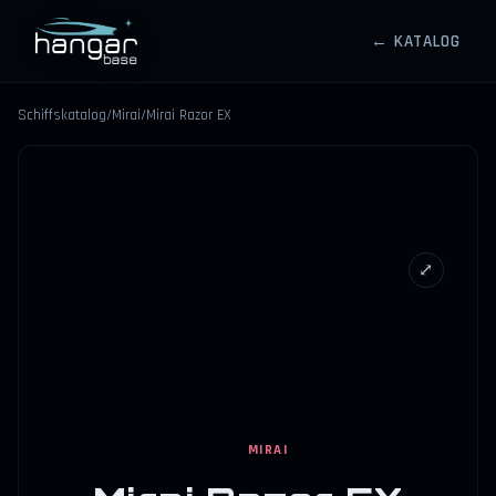
← KATALOG
HANGARBASE
Schiffskatalog
/
Mirai
/
Mirai Razor EX
⤢
MIRAI