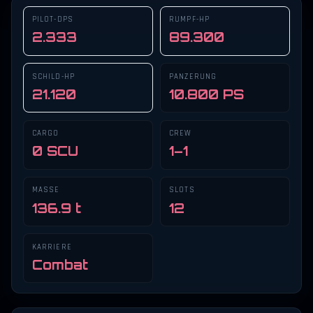
PILOT-DPS
RUMPF-HP
2.333
89.300
SCHILD-HP
PANZERUNG
21.120
10.800 PS
CARGO
CREW
0 SCU
1–1
MASSE
SLOTS
136.9 t
12
KARRIERE
Combat