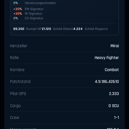
0%
Verzerrungsschaden
+30%
EM-Signatur
+30%
IR-Signatur
0%
CS-Signatur
89.300
Rumpf-HP
21.120
Schild (Werk)
4.224
Schild-Regen/s
Hersteller
Mirai
Rolle
Heavy Fighter
Karriere
Combat
Patchstand
4.9.186.42610
Pilot-DPS
2.333
Cargo
0 SCU
Crew
1–1