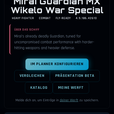
Mirai Guardian MX
Wikelo War Special
HEAVY FIGHTER
COMBAT
FLY-READY
4.9.186.42610
ÜBER DAS SCHIFF
Mirai’s already deadly Guardian, tuned for
uncompromised combat performance with harder-
hitting weapons and heavier defense.
IM PLANNER KONFIGURIEREN
VERGLEICHEN
PRÄSENTATION BETA
KATALOG
MEINE WERFT
Melde dich an, um Einträge in
deiner Werft
zu speichern.