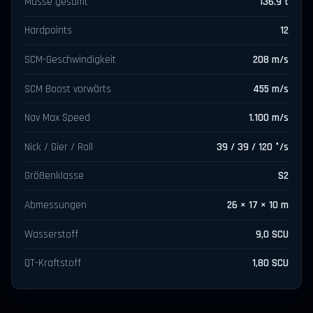
Masse gesamt
136.9 t
Hardpoints
12
SCM-Geschwindigkeit
208 m/s
SCM Boost vorwärts
455 m/s
Nav Max Speed
1.100 m/s
Nick / Gier / Roll
39 / 39 / 120 °/s
Größenklasse
S2
Abmessungen
26 × 17 × 10 m
Wasserstoff
9,0 SCU
QT-Kraftstoff
1,80 SCU