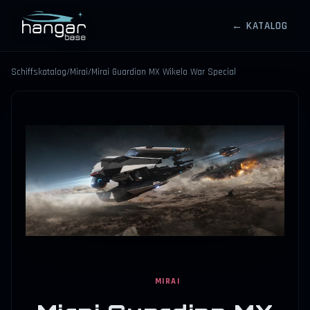
← KATALOG
HANGARBASE
Schiffskatalog
/
Mirai
/
Mirai Guardian MX Wikelo War Special
⤢
MIRAI