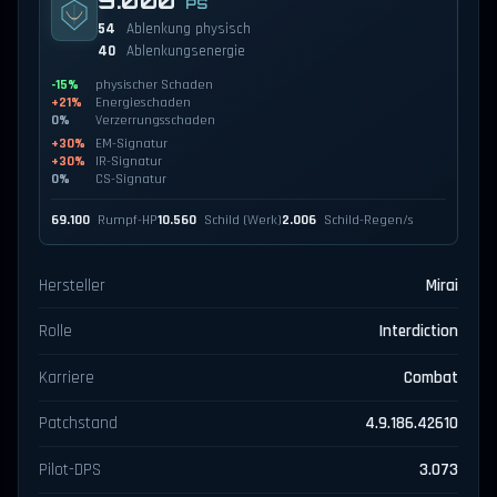
9.000
PS
54
Ablenkung physisch
40
Ablenkungsenergie
-15%
physischer Schaden
+21%
Energieschaden
0%
Verzerrungsschaden
+30%
EM-Signatur
+30%
IR-Signatur
0%
CS-Signatur
69.100
Rumpf-HP
10.560
Schild (Werk)
2.006
Schild-Regen/s
Hersteller
Mirai
Rolle
Interdiction
Karriere
Combat
Patchstand
4.9.186.42610
Pilot-DPS
3.073