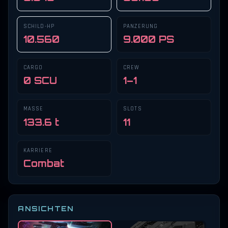
SCHILD-HP
PANZERUNG
10.560
9.000 PS
CARGO
CREW
0 SCU
1–1
MASSE
SLOTS
133.6 t
11
KARRIERE
Combat
ANSICHTEN