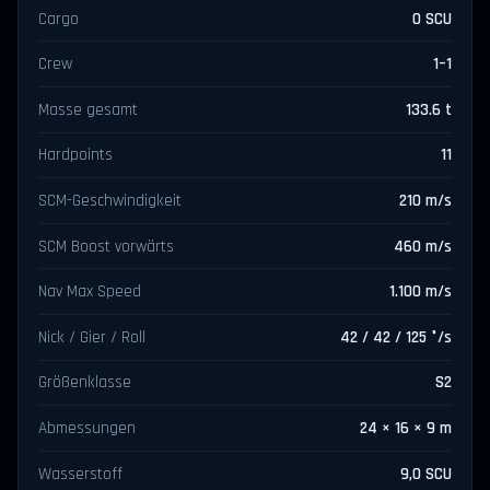
Cargo
0 SCU
Crew
1–1
Masse gesamt
133.6 t
Hardpoints
11
SCM-Geschwindigkeit
210 m/s
SCM Boost vorwärts
460 m/s
Nav Max Speed
1.100 m/s
Nick / Gier / Roll
42 / 42 / 125 °/s
Größenklasse
S2
Abmessungen
24 × 16 × 9 m
Wasserstoff
9,0 SCU