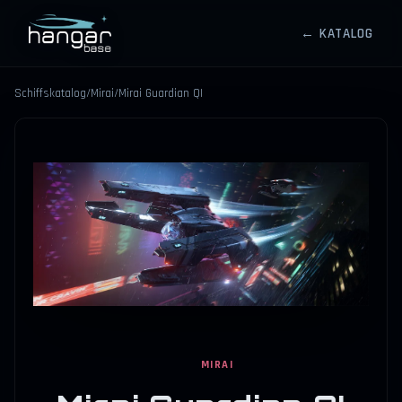
← KATALOG
HANGARBASE
Schiffskatalog
/
Mirai
/
Mirai Guardian QI
⤢
MIRAI