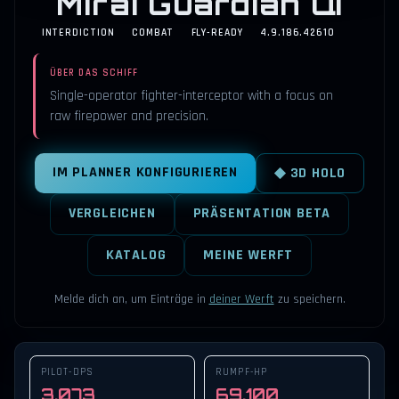
Mirai Guardian QI
INTERDICTION
COMBAT
FLY-READY
4.9.186.42610
ÜBER DAS SCHIFF
Single-operator fighter-interceptor with a focus on
raw firepower and precision.
IM PLANNER KONFIGURIEREN
◆ 3D HOLO
VERGLEICHEN
PRÄSENTATION BETA
KATALOG
MEINE WERFT
Melde dich an, um Einträge in
deiner Werft
zu speichern.
PILOT-DPS
RUMPF-HP
3.073
69.100