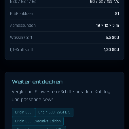
Nick / Gier / Roll
60 / 52 / 155 °/s
Größenklasse
S1
Abmessungen
19 × 12 × 5 m
Wasserstoff
6,5 SCU
QT-Kraftstoff
1,30 SCU
Weiter entdecken
Vergleiche, Schwestern-Schiffe aus dem Katalog
und passende News.
Origin 600i
Origin 600i 2951 BIS
Origin 600i Executive Edition