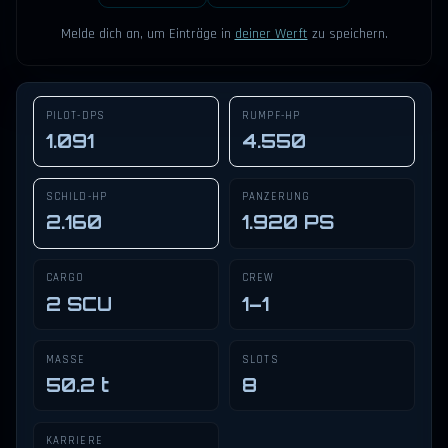
Melde dich an, um Einträge in
deiner Werft
zu speichern.
PILOT-DPS
RUMPF-HP
1.091
4.550
SCHILD-HP
PANZERUNG
2.160
1.920 PS
CARGO
CREW
2 SCU
1–1
MASSE
SLOTS
50.2 t
8
KARRIERE