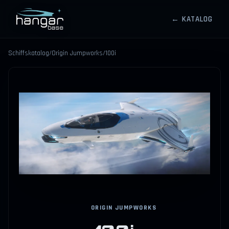
← KATALOG
HANGARBASE
Schiffskatalog
/
Origin Jumpworks
/
100i
⤢
ORIGIN JUMPWORKS