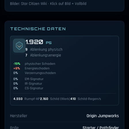
Bilder: Star Citizen Wiki · Klick auf Bild = Vollbild
TECHNISCHE DATEN
1.920
PS
9
Ablenkung physisch
7
Ablenkungsenergie
-19%
physischer Schaden
+8%
Energieschaden
0%
Verzerrungsschaden
0%
EM-Signatur
0%
IR-Signatur
0%
CS-Signatur
4.550
Rumpf-HP
2.160
Schild (Werk)
410
Schild-Regen/s
Hersteller
Origin Jumpworks
Rolle
Starter / Pathfinder