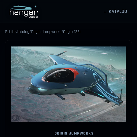
← KATALOG
HANGARBASE
Schiffskatalog
/
Origin Jumpworks
/
Origin 135c
⤢
ORIGIN JUMPWORKS