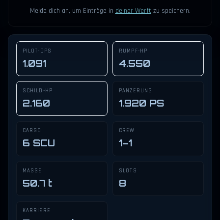
Melde dich an, um Einträge in
deiner Werft
zu speichern.
PILOT-DPS
RUMPF-HP
1.091
4.550
SCHILD-HP
PANZERUNG
2.160
1.920 PS
CARGO
CREW
6 SCU
1–1
MASSE
SLOTS
50.7 t
8
KARRIERE