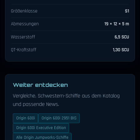
Größenklasse
S1
Abmessungen
19 × 12 × 5 m
Wasserstoff
6,5 SCU
QT-Kraftstoff
1,30 SCU
Weiter entdecken
Vergleiche, Schwestern-Schiffe aus dem Katalog
und passende News.
Origin 600i
Origin 600i 2951 BIS
Origin 600i Executive Edition
Alle Origin Jumpworks-Schiffe