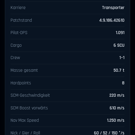
Karriere
Transporter
Patchstand
4.9.186.42610
Pilot-DPS
1.091
Cargo
6 SCU
Crew
1–1
Masse gesamt
50.7 t
Hardpoints
8
SCM-Geschwindigkeit
220 m/s
SCM Boost vorwärts
610 m/s
Nav Max Speed
1.250 m/s
Nick / Gier / Roll
60 / 52 / 150 °/s