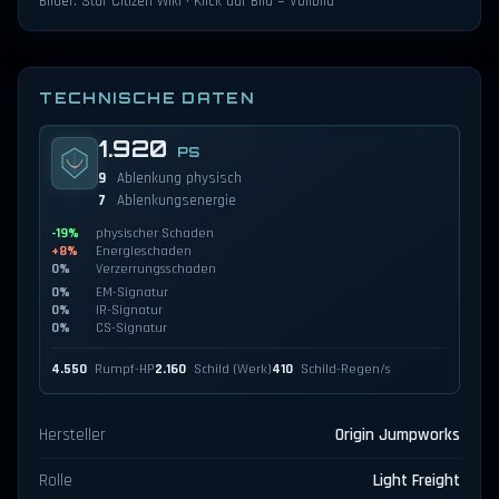
Bilder: Star Citizen Wiki · Klick auf Bild = Vollbild
TECHNISCHE DATEN
1.920
PS
9
Ablenkung physisch
7
Ablenkungsenergie
-19%
physischer Schaden
+8%
Energieschaden
0%
Verzerrungsschaden
0%
EM-Signatur
0%
IR-Signatur
0%
CS-Signatur
4.550
Rumpf-HP
2.160
Schild (Werk)
410
Schild-Regen/s
Hersteller
Origin Jumpworks
Rolle
Light Freight