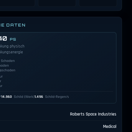
HE DATEN
40
PS
nkung physisch
nkungsenergie
r Schaden
haden
gsschaden
ur
r
ur
P
14.960
Schild (Werk)
1.496
Schild-Regen/s
Roberts Space Industries
Medical