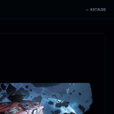
← KATALOG