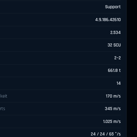
Support
4.9.186.42610
2.534
32 SCU
2–2
661.8 t
14
keit
170 m/s
rts
345 m/s
1.025 m/s
24 / 24 / 65 °/s