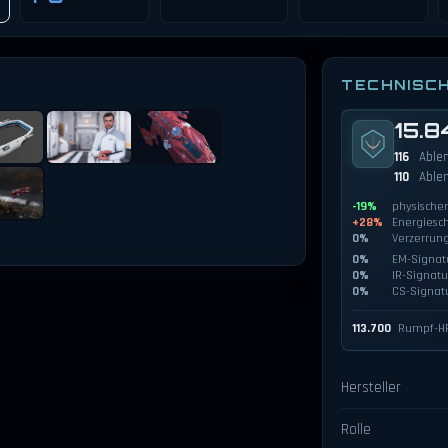
TECHNISC
15.8
116
Able
110
Able
-19%
physische
+28%
Energiesc
0%
Verzerrun
0%
EM-Signat
0%
IR-Signatu
0%
CS-Signat
113.700
Rumpf-H
Hersteller
Rolle