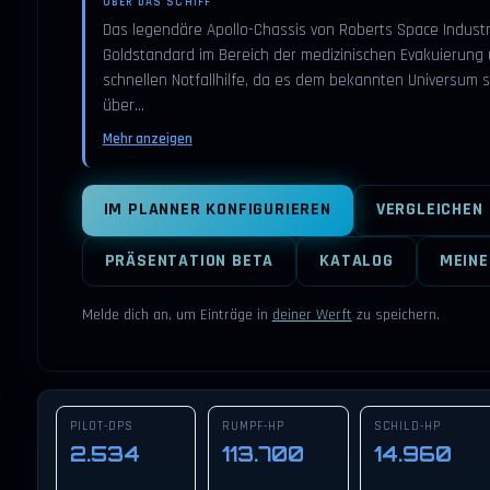
ÜBER DAS SCHIFF
Das legendäre Apollo-Chassis von Roberts Space Industri
Goldstandard im Bereich der medizinischen Evakuierung
schnellen Notfallhilfe, da es dem bekannten Universum s
über…
Mehr anzeigen
IM PLANNER KONFIGURIEREN
VERGLEICHEN
PRÄSENTATION BETA
KATALOG
MEINE
Melde dich an, um Einträge in
deiner Werft
zu speichern.
PILOT-DPS
RUMPF-HP
SCHILD-HP
2.534
113.700
14.960