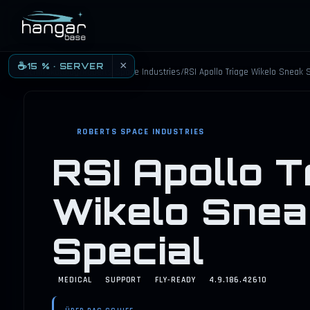
HANGARBASE
×
☕
15 % · SERVER
Schiffskatalog
/
Roberts Space Industries
/
RSI Apollo Triage Wikelo Sneak 
ROBERTS SPACE INDUSTRIES
RSI Apollo T
Wikelo Snea
Special
MEDICAL
SUPPORT
FLY-READY
4.9.186.42610