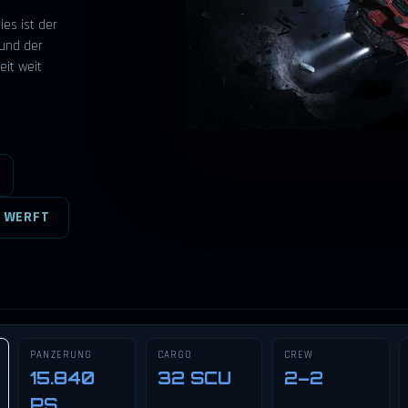
es ist der
 und der
eit weit
 WERFT
PANZERUNG
CARGO
CREW
15.840
32 SCU
2–2
PS