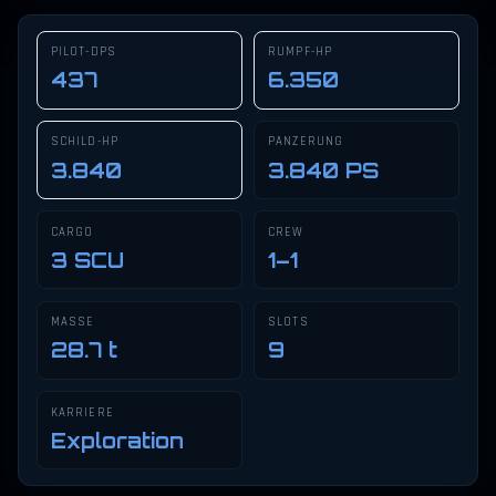
PILOT-DPS
RUMPF-HP
437
6.350
SCHILD-HP
PANZERUNG
3.840
3.840 PS
CARGO
CREW
3 SCU
1–1
MASSE
SLOTS
28.7 t
9
KARRIERE
Exploration