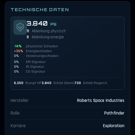
TECHNISCHE DATEN
3.840
PS
11
Ablenkung physisch
9
Ablenkungsenergie
-14%
physischer Schaden
+35%
Energieschaden
0%
Verzerrungsschaden
0%
EM-Signatur
0%
IR-Signatur
0%
CS-Signatur
6.350
Rumpf-HP
3.840
Schild (Werk)
730
Schild-Regen/s
Hersteller
Roberts Space Industries
Rolle
Pathfinder
Karriere
Exploration