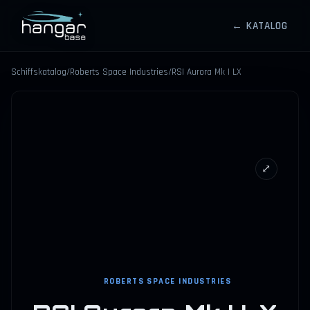
← KATALOG
HANGARBASE
Schiffskatalog
/
Roberts Space Industries
/
RSI Aurora Mk I LX
⤢
ROBERTS SPACE INDUSTRIES