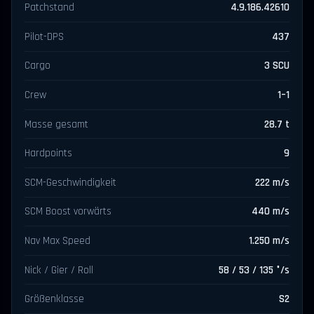
Patchstand
4.9.186.42610
Pilot-DPS
437
Cargo
3 SCU
Crew
1–1
Masse gesamt
28.7 t
Hardpoints
9
SCM-Geschwindigkeit
222 m/s
SCM Boost vorwärts
440 m/s
Nav Max Speed
1.250 m/s
Nick / Gier / Roll
58 / 53 / 135 °/s
Größenklasse
S2