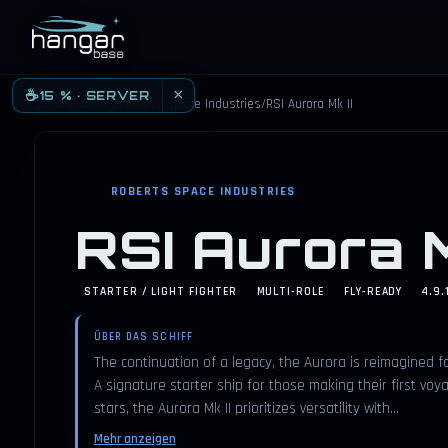
HANGARBASE
×
☕
15 % · SERVER
Schiffskatalog
/
Roberts Space Industries
/
RSI Aurora Mk II
ROBERTS SPACE INDUSTRIES
RSI Aurora M
STARTER / LIGHT FIGHTER
MULTI-ROLE
FLY-READY
4.9.
ÜBER DAS SCHIFF
The continuation of a legacy, the Aurora is reimagined fo
A signature starter ship for those making their first voy
stars, the Aurora Mk II prioritizes versatility with…
Mehr anzeigen