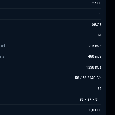
2 SCU
1–1
69.7 t
14
keit
225 m/s
rts
460 m/s
1.230 m/s
58 / 52 / 140 °/s
S2
28 × 27 × 8 m
10,0 SCU