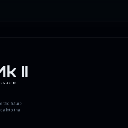
k II
186.42610
r the future.
age into the