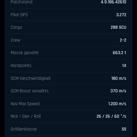
Patchstand
4.9.186.42610
Pilot-DPS
3.272
Cargo
288 SCU
Crew
2–2
Masse gesamt
663.2 t
Hardpoints
14
SCM-Geschwindigkeit
180 m/s
SCM Boost vorwärts
370 m/s
Nav Max Speed
1.200 m/s
Nick / Gier / Roll
26 / 26 / 60 °/s
Größenklasse
S5