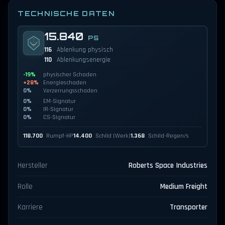
TECHNISCHE DATEN
15.840
PS
116
Ablenkung physisch
110
Ablenkungsenergie
-19%
physischer Schaden
+28%
Energieschaden
0%
Verzerrungsschaden
0%
EM-Signatur
0%
IR-Signatur
0%
CS-Signatur
118.700
Rumpf-HP
14.400
Schild (Werk)
1.368
Schild-Regen/s
Hersteller
Roberts Space Industries
Rolle
Medium Freight
Karriere
Transporter