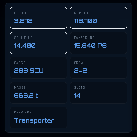
PILOT-DPS
RUMPF-HP
3.272
118.700
SCHILD-HP
PANZERUNG
14.400
15.840 PS
CARGO
CREW
288 SCU
2–2
MASSE
SLOTS
663.2 t
14
KARRIERE
Transporter