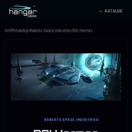
← KATALOG
HANGARBASE
Schiffskatalog
/
Roberts Space Industries
/
RSI Hermes
⤢
ROBERTS SPACE INDUSTRIES