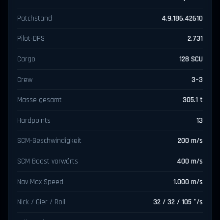
Patchstand
4.9.186.42610
Pilot-DPS
2.731
Cargo
128 SCU
Crew
3–3
Masse gesamt
305.1 t
Hardpoints
13
SCM-Geschwindigkeit
200 m/s
SCM Boost vorwärts
400 m/s
Nav Max Speed
1.000 m/s
Nick / Gier / Roll
32 / 32 / 105 °/s