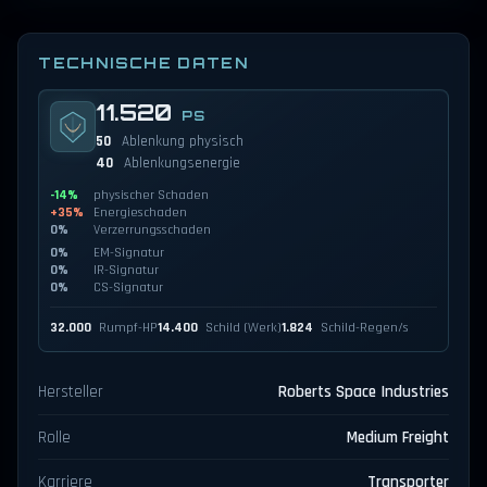
TECHNISCHE DATEN
11.520
PS
50
Ablenkung physisch
40
Ablenkungsenergie
-14%
physischer Schaden
+35%
Energieschaden
0%
Verzerrungsschaden
0%
EM-Signatur
0%
IR-Signatur
0%
CS-Signatur
32.000
Rumpf-HP
14.400
Schild (Werk)
1.824
Schild-Regen/s
Hersteller
Roberts Space Industries
Rolle
Medium Freight
Karriere
Transporter