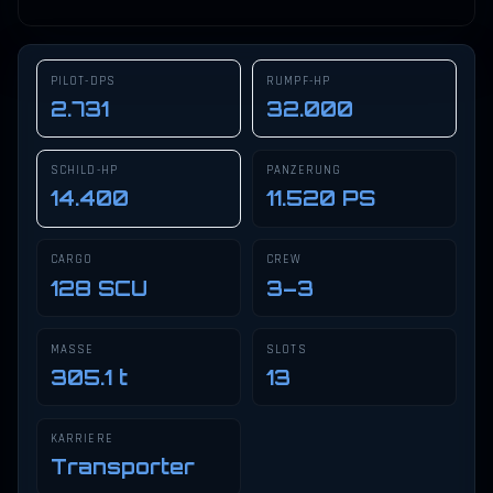
PILOT-DPS
RUMPF-HP
2.731
32.000
SCHILD-HP
PANZERUNG
14.400
11.520 PS
CARGO
CREW
128 SCU
3–3
MASSE
SLOTS
305.1 t
13
KARRIERE
Transporter