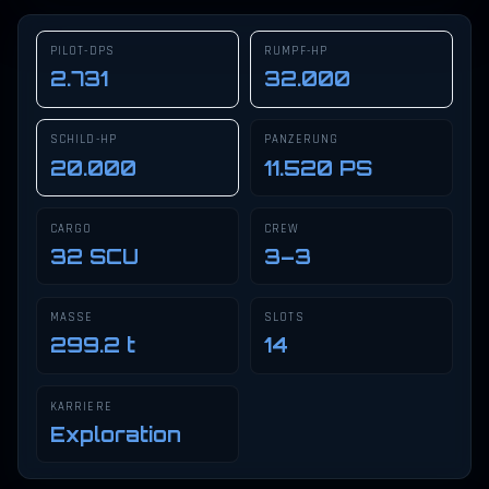
PILOT-DPS
RUMPF-HP
2.731
32.000
SCHILD-HP
PANZERUNG
20.000
11.520 PS
CARGO
CREW
32 SCU
3–3
MASSE
SLOTS
299.2 t
14
KARRIERE
Exploration