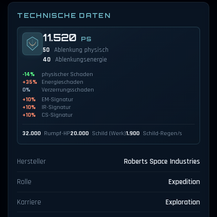
TECHNISCHE DATEN
11.520
PS
50
Ablenkung physisch
40
Ablenkungsenergie
-14%
physischer Schaden
+35%
Energieschaden
0%
Verzerrungsschaden
+10%
EM-Signatur
+10%
IR-Signatur
+10%
CS-Signatur
32.000
Rumpf-HP
20.000
Schild (Werk)
1.900
Schild-Regen/s
Hersteller
Roberts Space Industries
Rolle
Expedition
Karriere
Exploration