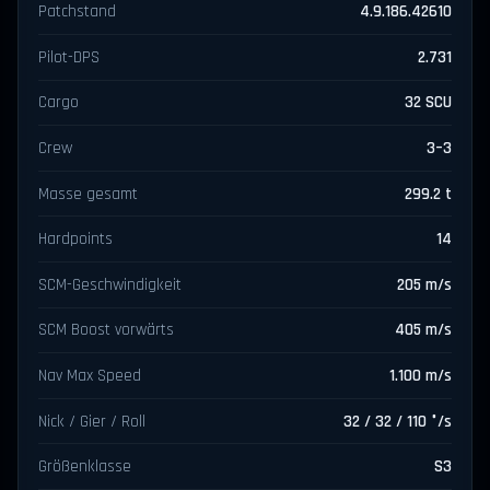
Patchstand
4.9.186.42610
Pilot-DPS
2.731
Cargo
32 SCU
Crew
3–3
Masse gesamt
299.2 t
Hardpoints
14
SCM-Geschwindigkeit
205 m/s
SCM Boost vorwärts
405 m/s
Nav Max Speed
1.100 m/s
Nick / Gier / Roll
32 / 32 / 110 °/s
Größenklasse
S3